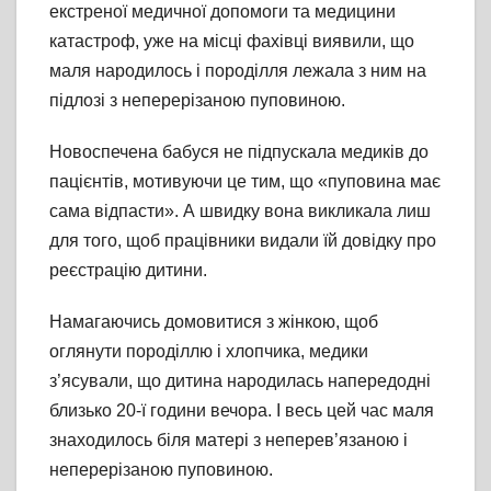
екстреної медичної допомоги та медицини
катастроф, уже на місці фахівці виявили, що
маля народилось і породілля лежала з ним на
підлозі з неперерізаною пуповиною.
Новоспечена бабуся не підпускала медиків до
пацієнтів, мотивуючи це тим, що «пуповина має
сама відпасти». А швидку вона викликала лиш
для того, щоб працівники видали їй довідку про
реєстрацію дитини.
Намагаючись домовитися з жінкою, щоб
оглянути породіллю і хлопчика, медики
з’ясували, що дитина народилась напередодні
близько 20-ї години вечора. І весь цей час маля
знаходилось біля матері з неперев’язаною і
неперерізаною пуповиною.