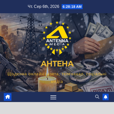
Перейти
Чт. Сер 6th, 2026
6:28:19 AM
до
вмісту
АНТЕНА
Щоденна онлайн газета, телеканал, соціальні
медіа