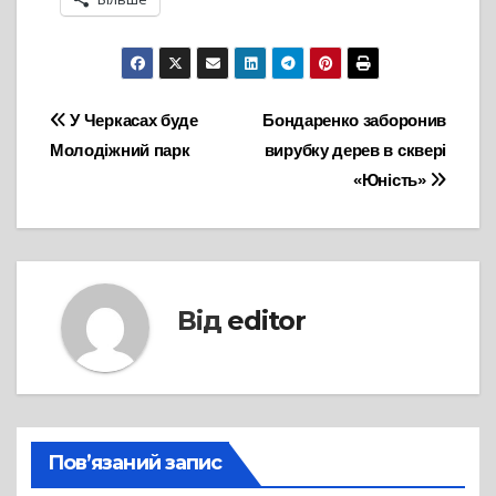
Навігація
У Черкасах буде
Бондаренко заборонив
Молодіжний парк
вирубку дерев в сквері
записів
«Юність»
Від
editor
Пов’язаний запис