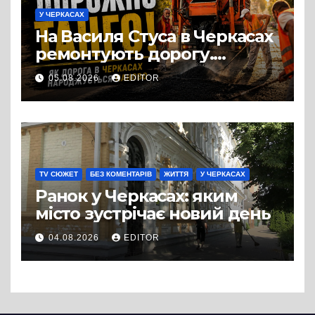
У ЧЕРКАСАХ
На Василя Стуса в Черкасах
ремонтують дорогу.
Роботи ведуться на ділянці
05.08.2026
EDITOR
від провулка Івана Сірка до
вулиці Надпільної
TV СЮЖЕТ
БЕЗ КОМЕНТАРІВ
ЖИТТЯ
У ЧЕРКАСАХ
Ранок у Черкасах: яким
місто зустрічає новий день
04.08.2026
EDITOR