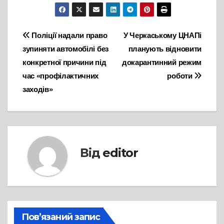
Навігація
Поліції надали право
У Черкаському ЦНАПі
зупиняти автомобілі без
планують відновити
записів
конкретної причини під
докарантинний режим
час «профілактичних
роботи
заходів»
Від
editor
Пов’язаний запис