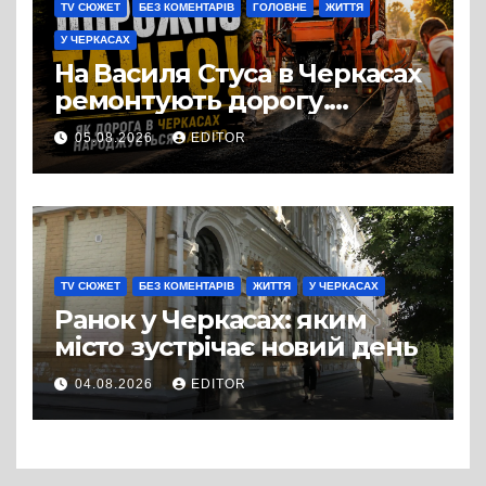
TV СЮЖЕТ
БЕЗ КОМЕНТАРІВ
ГОЛОВНЕ
ЖИТТЯ
У ЧЕРКАСАХ
На Василя Стуса в Черкасах
ремонтують дорогу.
Роботи ведуться на ділянці
05.08.2026
EDITOR
від провулка Івана Сірка до
вулиці Надпільної
TV СЮЖЕТ
БЕЗ КОМЕНТАРІВ
ЖИТТЯ
У ЧЕРКАСАХ
Ранок у Черкасах: яким
місто зустрічає новий день
04.08.2026
EDITOR