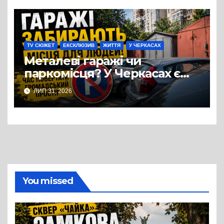
TV СЮЖЕТ
ЕКСКЛЮЗИВ
ЖИТТЯ
У ЧЕРКАСАХ
Металеві гаражі чи
паркомісця? У Черкасах є
потреба переосмислити
ЛИП 31, 2026
використання
прибудинкових територій
You missed