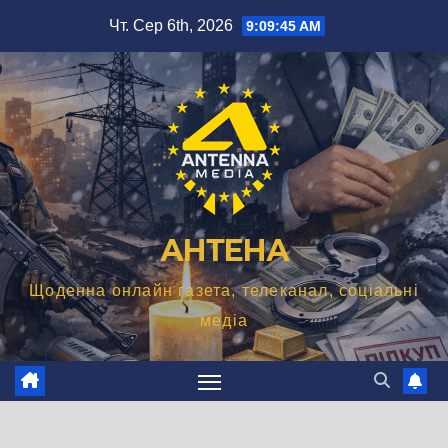
Перейти
Чт. Сер 6th, 2026
9:09:46 AM
до
вмісту
АНТЕНА
Щоденна онлайн газета, телеканал, соціальні
медіа