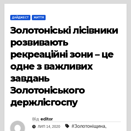
ДАЙДЖЕСТ
ЖИТТЯ
Золотоніські лісівники
розвивають
рекреаційні зони – це
одне з важливих
завдань
Золотоніського
держлісгоспу
Від
editor
#Золотоніщина
,
ЛИП 14, 2020