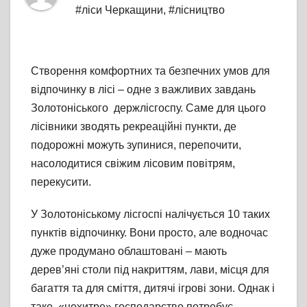
#ліси Черкащини
,
#лісництво
Створення комфортних та безпечних умов для
відпочинку в лісі – одне з важливих завдань
Золотоніського держлісгоспу. Саме для цього
лісівники зводять рекреаційні пункти, де
подорожні можуть зупинися, перепочити,
насолодитися свіжим лісовим повітрям,
перекусити.
У Золотоніському лісгоспі налічується 10 таких
пунктів відпочинку. Вони просто, але водночас
дуже продумано облаштовані – мають
дерев’яні столи під накриттям, лави, місця для
багаття та для сміття, дитячі ігрові зони. Однак і
таке «нехитре» господарство потребує