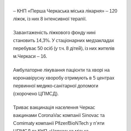
– КНП «Перша Черкаська міська лікарня» – 120
ліжок, із них 8 інтенсивної терапії.
Завантаженість ліжкового фонду нині
становить 14,3%. У стаціонарних медзакладах
перебуває 50 осіб (у т.ч. 8 дітей), із них жителів
м.Черкаси – 16.
Амбулаторне лікування пацієнти та хворі на
коронавірусну хворобу отримують в 5 центрах
первинної медико-санітарної допомоги
(скорочено ЦПМСД).
Триває вакцинація населення Черкас
вакцинами CoronaVac компанії Sinovac та
Comirnaty компанії Pfizer/BioNTech у п’яти