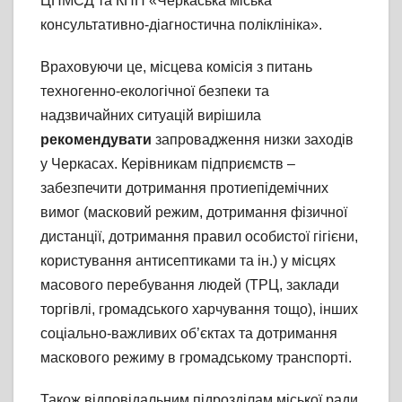
ЦПМСД та КНП «Черкаська міська
консультативно-діагностична поліклініка».
Враховуючи це, місцева комісія з питань
техногенно-екологічної безпеки та
надзвичайних ситуацій вирішила
рекомендувати
запровадження низки заходів
у Черкасах. Керівникам підприємств –
забезпечити дотримання протиепідемічних
вимог (масковий режим, дотримання фізичної
дистанції, дотримання правил особистої гігієни,
користування антисептиками та ін.) у місцях
масового перебування людей (ТРЦ, заклади
торгівлі, громадського харчування тощо), інших
соціально-важливих об’єктах та дотримання
маскового режиму в громадському транспорті.
Також відповідальним підрозділам міської ради