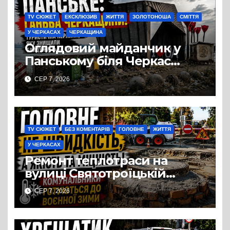
TV СЮЖЕТ
ЕКСКЛЮЗИВ
ЖИТТЯ
ЗОЛОТОНОША
СМІТТЯ
У ЧЕРКАСАХ
ЧЕРКАЩИНА
Оглядовий майданчик у
Панському біля Черкас
перетворився на занедбане
СЕР 7, 2026
сміттєзвалище
TV СЮЖЕТ
БЕЗ КОМЕНТАРІВ
ГОЛОВНЕ
ЖИТТЯ
У ЧЕРКАСАХ
Ремонт теплотраси на
вулиці Святотроїцькій
затягнувся порівняно із
СЕР 7, 2026
запланованими термінами.
Вулицю досі не відкрили
для руху