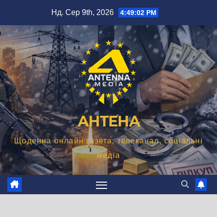
Перейти
Нд. Сер 9th, 2026
4:49:04 PM
до
вмісту
АНТЕНА
Щоденна онлайн газета, телеканал, соціальні
медіа