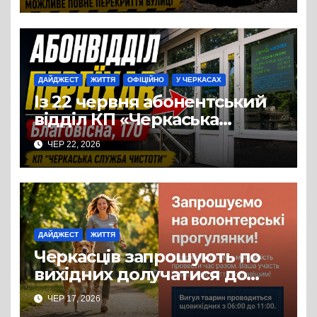
над теплотрасою
ДАЙДЖЕСТ
ЖИТТЯ
ОФІЦІЙНО
У ЧЕРКАСАХ
Із 22 червня абонентський
відділ КП «Черкаська
служба чистоти» працює за
ЧЕР 22, 2026
новою адресою: вул.
Благовісна, 170
ДАЙДЖЕСТ
ЖИТТЯ
Черкасців запрошують по
вихідних долучатися до
прогулянок із собаками з
ЧЕР 17, 2026
комунального Центру