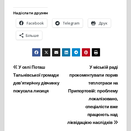
Надіслати друзям
Facebook
Telegram
Друк
Більше
Навігація
У селі Поташ
У міській раді
Тальнівської громади
прокоментували порив
записів
дев’ятирічну дівчинку
теплотраси на
покусала лисиця
Припортовій: проблему
локалізовано,
спеціалісти вже
працюють над
ліквідацією наслідків