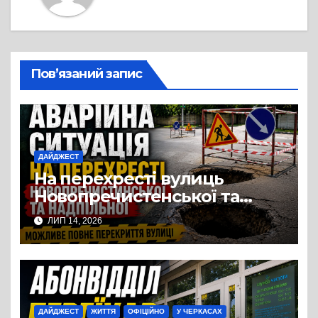
Пов’язаний запис
ДАЙДЖЕСТ
На перехресті вулиць
Новопречистенської та
Надпільної просів асфальт
ЛИП 14, 2026
над теплотрасою
ДАЙДЖЕСТ
ЖИТТЯ
ОФІЦІЙНО
У ЧЕРКАСАХ