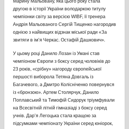
Марину Мальовану, яка цього року стала
другою в історії України володаркою титулу
чемпіонки світу за версією WIBF, її тренера
Андрія Мальованого Сергій Тищенко нагородив
однією з найвищих відзнак міської ради «За
звитяги в ім’я Черкас. Остафій Дашкович».
У цьому році Данило Лозан із Умані став
чемпіоном Європи з боксу серед чоловіків до
23 років, «срібну» нагороду європейської
першості виборола Тетяна Довгаль із
Багачевого, а Дмитро Колісніченко повернувся
із «бронзою». Артем Столярчук, Данило
Поплавський та Тимофій Сидорук тріумфували
на Всесвітній літній гімназіаді з боксу серед
учнів. Дар’я Легоцька стала кращою за
підсумками чемпіонату України серед юніорок,