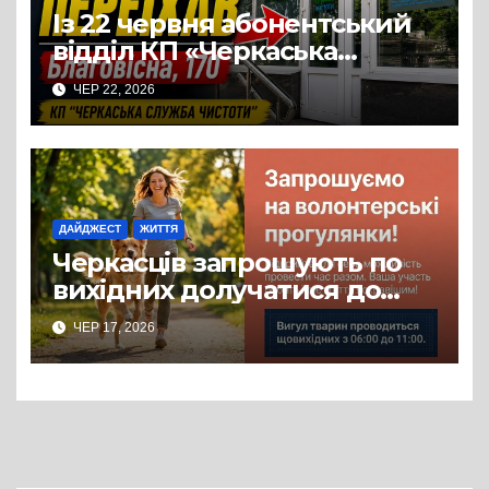
Із 22 червня абонентський
відділ КП «Черкаська
служба чистоти» працює за
ЧЕР 22, 2026
новою адресою: вул.
Благовісна, 170
ДАЙДЖЕСТ
ЖИТТЯ
Черкасців запрошують по
вихідних долучатися до
прогулянок із собаками з
ЧЕР 17, 2026
комунального Центру
допомоги безпритульним
тваринам