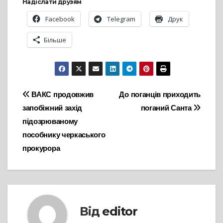
Надіслати друзям
Facebook
Telegram
Друк
Більше
Навігація
ВАКС продовжив
До поганців приходить
запобіжний захід
поганий Санта
записів
підозрюваному
пособнику черкаського
прокурора
Від
editor