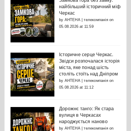
Замкова гора без замку:
найбільший історичний міф
Черкас
by
АНТЕНА | телекомпанія
on
05.08.2026 at 11:59
Історичне серце Черкас.
Звідси розпочалася історія
міста, яке понад шість
століть стоїть над Дніпром
by
АНТЕНА | телекомпанія
on
05.08.2026 at 11:12
Дорожнє танго: Як стара
вулиця в Черкасах
народжується наново
by
АНТЕНА | телекомпанія
on