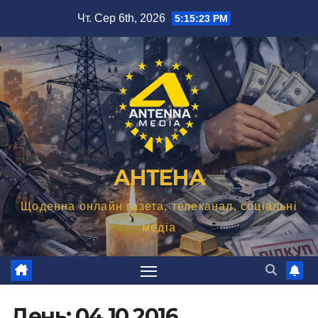
Перейти
Чт. Сер 6th, 2026
5:15:24 PM
до
вмісту
АНТЕНА
Щоденна онлайн газета, телеканал, соціальні
медіа
День:
04.10.2016