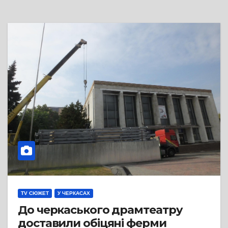
TV СЮЖЕТ
У ЧЕРКАСАХ
До черкаського драмтеатру
доставили обіцяні ферми