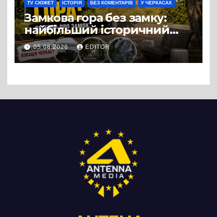
TV СЮЖЕТ
ІСТОРІЯ
БЕЗ КОМЕНТАРІВ
У ЧЕРКАСАХ
Замкова гора без замку:
найбільший історичний
міф Черкас
05.08.2026
EDITOR