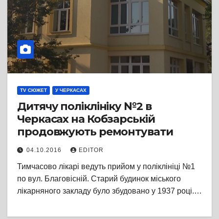
TV СЮЖЕТ
У ЧЕРКАСАХ
Дитячу поліклініку №2 в
Черкасах на Кобзарській
продовжують ремонтувати
04.10.2016
EDITOR
Тимчасово лікарі ведуть прийом у поліклініці №1
по вул. Благовісній. Старий будинок міського
лікарняного закладу було збудовано у 1937 році.…