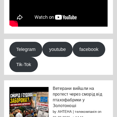
Telegram
youtube
facebook
Tik-Tok
Ветерани вийшли на
протест через сморід від
птахофабрики у
Золотоноші
by
АНТЕНА | телекомпанія
on